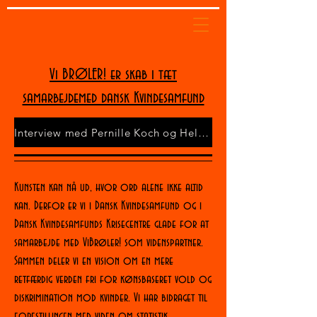
Vi BRØLER! er skab i tæt
samarbejdemed dansk Kvindesamfund
Interview med Pernille Koch og Helene Kvint om Vi Brøler!
Kunsten kan nå ud, hvor ord alene ikke altid
kan. Derfor er vi i Dansk Kvindesamfund og i
Dansk Kvindesamfunds Krisecentre glade for at
samarbejde med ViBrøler! som videnspartner.
Sammen deler vi en vision om en mere
retfærdig verden fri for kønsbaseret vold og
diskrimination mod kvinder. Vi har bidraget til
forestillingen med viden om statistik,