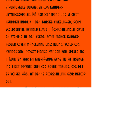
strukturelle uligheder og kvinders
usynliggørelse. På krisecentrene har vi givet
gruppen indblik i den barske virkelighed, som
voldsramte kvinder lever i. Forestillingen giver
en stemme til den vrede, som mange kvinder
føler over manglende ligestilling, vold og
kvindedrab. Noget mange kvinder kan spejle sig
i. Kunsten har en enestående evne til at trænge
ind i det private rum og bryde tabuer, og det
er vores håb, at denne forestilling gør netop
det.
Maria Søndergaard, direktør i Dansk
Kvindesamfunds Krisecentre og forkvinde i
Dansk Kvindesamfund